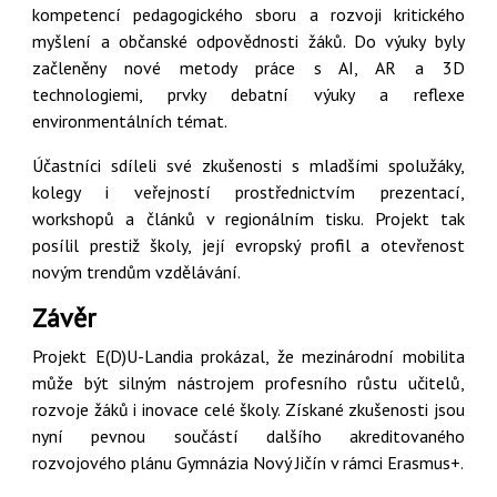
kompetencí pedagogického sboru a rozvoji kritického
myšlení a občanské odpovědnosti žáků. Do výuky byly
začleněny nové metody práce s AI, AR a 3D
technologiemi, prvky debatní výuky a reflexe
environmentálních témat.
Účastníci sdíleli své zkušenosti s mladšími spolužáky,
kolegy i veřejností prostřednictvím prezentací,
workshopů a článků v regionálním tisku. Projekt tak
posílil prestiž školy, její evropský profil a otevřenost
novým trendům vzdělávání.
Závěr
Projekt E(D)U-Landia prokázal, že mezinárodní mobilita
může být silným nástrojem profesního růstu učitelů,
rozvoje žáků i inovace celé školy. Získané zkušenosti jsou
nyní pevnou součástí dalšího akreditovaného
rozvojového plánu Gymnázia Nový Jičín v rámci Erasmus+.