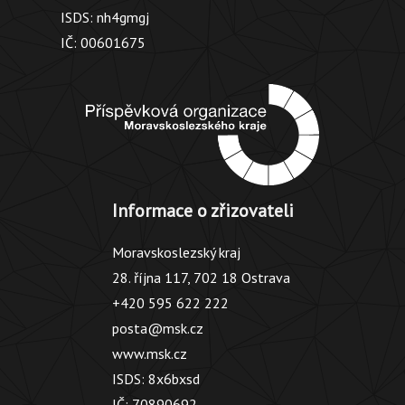
ISDS: nh4gmgj
IČ: 00601675
Informace o zřizovateli
Moravskoslezský kraj
28. října 117, 702 18 Ostrava
+420 595 622 222
posta@msk.cz
www.msk.cz
ISDS: 8x6bxsd
IČ: 70890692