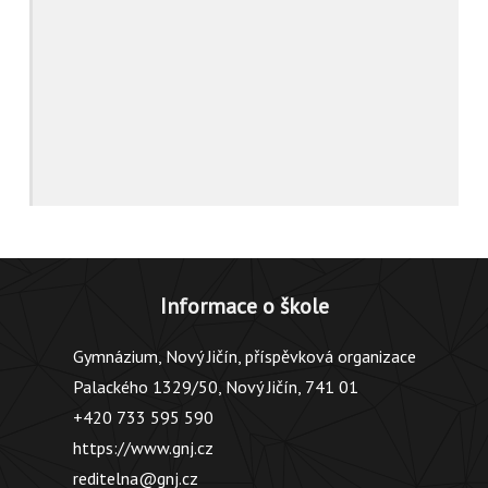
Informace o škole
Gymnázium, Nový Jičín, příspěvková organizace
Palackého 1329/50, Nový Jičín, 741 01
+420 733 595 590
https://www.gnj.cz
reditelna@gnj.cz