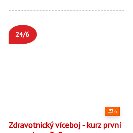
24/6
6
Zdravotnický víceboj - kurz první