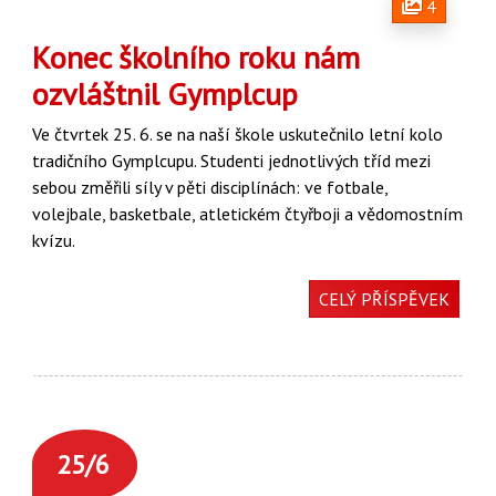
4
Konec školního roku nám
ozvláštnil Gymplcup
Ve čtvrtek 25. 6. se na naší škole uskutečnilo letní kolo
tradičního Gymplcupu. Studenti jednotlivých tříd mezi
sebou změřili síly v pěti disciplínách: ve fotbale,
volejbale, basketbale, atletickém čtyřboji a vědomostním
kvízu.
CELÝ PŘÍSPĚVEK
25/6