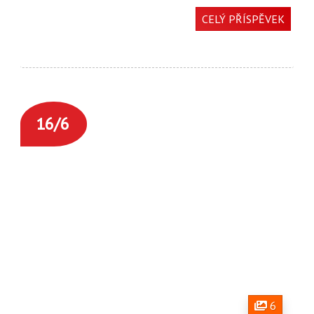
CELÝ PŘÍSPĚVEK
16/6
6