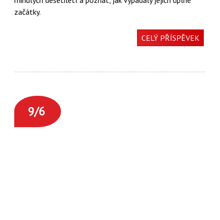
minulých desetiletí a poznat, jak vypadaly jejich úplné
začátky.
CELÝ PŘÍSPĚVEK
9/6