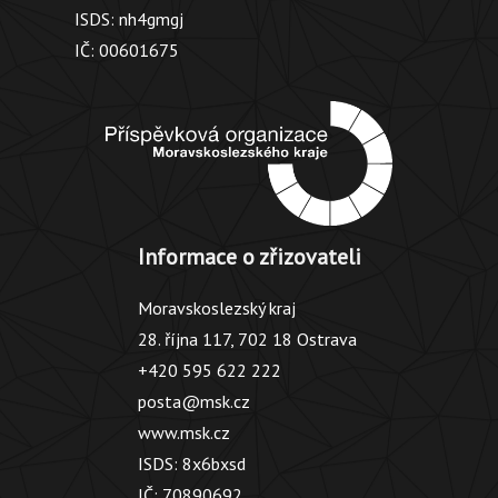
ISDS: nh4gmgj
IČ: 00601675
Informace o zřizovateli
Moravskoslezský kraj
28. října 117, 702 18 Ostrava
+420 595 622 222
posta@msk.cz
www.msk.cz
ISDS: 8x6bxsd
IČ: 70890692