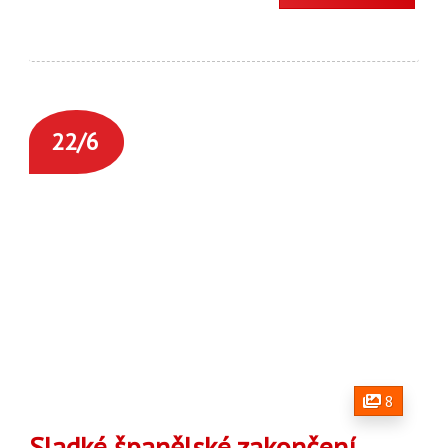
22/6
8
Sladké španělské zakončení