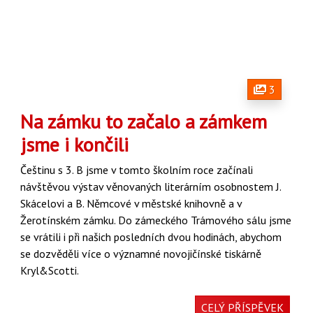
3
Na zámku to začalo a zámkem
jsme i končili
Češtinu s 3. B jsme v tomto školním roce začínali
návštěvou výstav věnovaných literárním
osobnostem J.
Skácelovi a B. Němcové v městské knihovně a v
Žerotínském zámku.
Do zámeckého Trámového sálu jsme
se vrátili i při našich posledních dvou hodinách,
abychom
se dozvěděli více o významné novojičínské tiskárně
Kryl&Scotti.
CELÝ PŘÍSPĚVEK