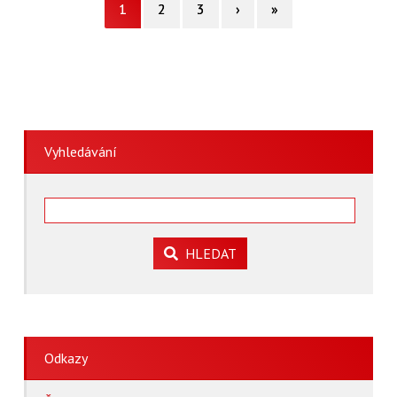
1
2
3
›
»
Vyhledávání
HLEDAT
Odkazy