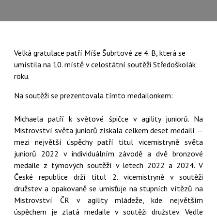
Velká gratulace patří Míše Šubrtové ze 4. B, která se
umístila na 10. místě v celostátní soutěži Středoškolák
roku.
Na soutěži se prezentovala tímto medailonkem:
Michaela patří k světové špičce v agility juniorů. Na
Mistrovství světa juniorů získala celkem deset medailí —
mezi největší úspěchy patří titul vicemistryně světa
juniorů 2022 v individuálním závodě a dvě bronzové
medaile z týmových soutěží v letech 2022 a 2024. V
České republice drží titul 2. vicemistryně v soutěži
družstev a opakovaně se umisťuje na stupních vítězů na
Mistrovství ČR v agility mládeže, kde největším
úspěchem je zlatá medaile v soutěži družstev. Vedle