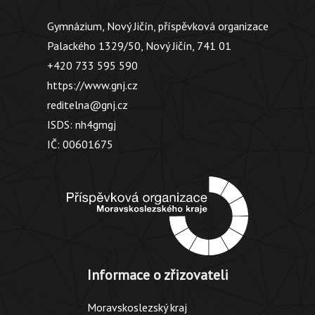
Gymnázium, Nový Jičín, příspěvková organizace
Palackého 1329/50, Nový Jičín, 741 01
+420 733 595 590
https://www.gnj.cz
reditelna@gnj.cz
ISDS: nh4gmgj
IČ: 00601675
Informace o zřizovateli
Moravskoslezský kraj