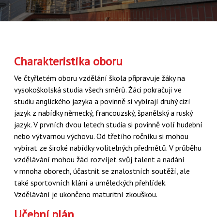
Charakteristika oboru
Ve čtyřletém oboru vzdělání škola připravuje žáky na
vysokoškolská studia všech směrů. Žáci pokračuji ve
studiu anglického jazyka a povinně si vybírají druhý cizí
jazyk z nabídky německý, francouzský, španělský a ruský
jazyk. V prvních dvou letech studia si povinně volí hudební
nebo výtvarnou výchovu. Od třetího ročníku si mohou
vybírat ze široké nabídky volitelných předmětů. V průběhu
vzdělávání mohou žáci rozvíjet svůj talent a nadání
v mnoha oborech, účastnit se znalostních soutěží, ale
také sportovních klání a uměleckých přehlídek.
Vzdělávání je ukončeno maturitní zkouškou.
Učební plán