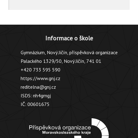
Informace o škole
Gymnázium, Nový Jičín, příspěvková organizace
Palackého 1329/50, Nový Jičín, 741 01
+420 733 595 590
https://www.gnj.cz
reditelna@gnj.cz
ISDS: nh4gmgj
IČ: 00601675