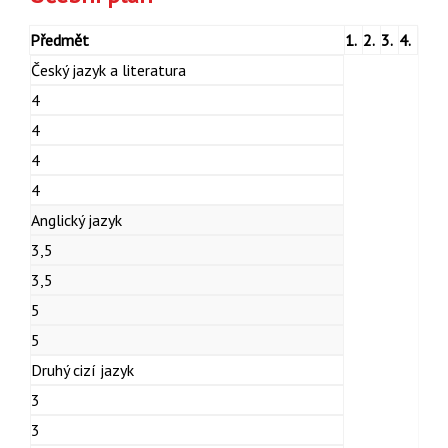
Předmět
1.
2.
3.
4.
Český jazyk a literatura
4
4
4
4
Anglický jazyk
3,5
3,5
5
5
Druhý cizí jazyk
3
3